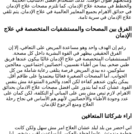
ومتابعتهم طوال الوقت. كذلك استخدام أفضل الأساليب الحديثة
والخطط في مصحة علاج الإدمان، كما تلتزم مصحات علاج الإدمان
في حدائق الاهرام بجميع المعايير العالمية في علاج الإدمان. يتم تلقي
علاج الإدمان في سرية تامة.
الفرق بين المصحات والمستشفيات المتخصصة في علاج
الإدمان
رغم إن الهدف واحد وهو مساعدة المريض على التعافي، إلا إن
الفرق الحقيقي بيظهر في القوة البشرية داخل كل مصحة.
المستشفيات المتخصصة في علاج الإدمان غالبًا بيكون عندها فريق
طبي ضخم. يبدأ من أطباء نفسيين، أخصائيين اجتماعيين، معالجين
سلوكيين، ده بيدي المريض فرصة يتلقى رعاية شاملة من كل
الجوانب. أما المصحات الصغيرة فغالبًا بيعتمدوا على طاقم أقل.
يمكن يكون عندهم كفاءة لكن العدد والخبرة المتنوعة مش بنفس
القوة. عشان كده لما بتدور على افضل مصحات علاج الادمان بحدائق
الاهرام. لازم تبص مش بس على المباني أو التكلفة، لكن كمان على
عدد وجودة الأطباء والأخصائيين. لأنهم هم الأساس في نجاح رحلة
العلاج ومنع الرجوع للإدمان.
اراء شركائنا المتعافين
اني احضر من بلد لبلد عشان العلاج امر مش سهل ولكن كانت
خطوة مندمتش عليها لحظة بالعكس انا ساعدت اقرب شخص ليا