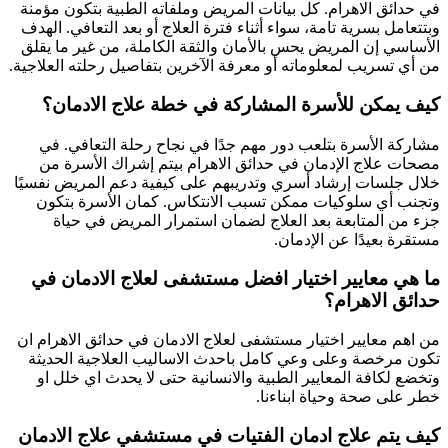
في حدائق الاهرام. كل بيانات المريض وملفاته الطبية بتكون مؤمنة
وبتتعامل بسرية تامة، سواء أثناء فترة العلاج أو بعد التعافي. الهدف
الأساسي إن المريض يحس بالأمان والثقة الكاملة، من غير ما يقلق
من أي تسريب لمعلوماته أو معرفة الآخرين بتفاصيل رحلته العلاجية.
كيف يمكن للأسرة المشاركة في خطة علاج الادمان؟
مشاركة الأسرة بتلعب دور مهم جدًا في نجاح رحلة التعافي. في
مصحات علاج الإدمان في حدائق الاهرام بيتم إشراك الأسرة من
خلال جلسات إرشاد أسري وتدريبهم على كيفية دعم المريض نفسيًا
وتجنب أي سلوكيات ممكن تسبب الانتكاس. كمان الأسرة بتكون
جزء من المتابعة بعد العلاج لضمان استمرار المريض في حياة
مستقرة بعيدًا عن الإدمان.
ما هي معايير اختيار افضل مستشفى لعلاج الادمان في
حدائق الاهرام؟
من اهم معايير اختيار مستشفى لعلاج الادمان في حدائق الاهرام ان
تكون مرخصة وعلى وعي كامل باحدث الاساليب العلاجية الحديثة
وتخضع لكافة المعايير الطبية والانسانية حتى لا يحدث اي خلل او
خطر على صحة وحياة ابناءنا.
كيف يتم علاج ادمان الفتيات في مستشفي علاج الادمان