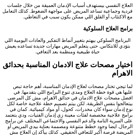
العلاج النفسي بيستهدف أسباب الإدمان العميقة من خلال جلسات
فردية وجماعية تساعد المريض على مواجهة الضغوط. كذلك التعامل
مع الاكتئاب أو القلق اللي ممكن يكون سبب في التعاطي.
برامج العلاج السلوكية
البرنامج السلوكي بيهتم بتغيير أنماط التفكير والعادات اليومية اللي
بتؤدي للانتكاس. حتى يتعلم المريض مهارات جديدة تساعده يعيش
حياة طبيعية ومنظمة بعد التعافي.
اختيار مصحات علاج الادمان المناسبة بحدائق
الاهرام
لما تيجي تختار مصحات لعلاج الإدمان المناسبة، أهم حاجة تبص
عليها هي قوة خطة العلاج ومدى تنوع البرامج اللي بتقدمها. في
افضل مصحات علاج الادمان في حدائق الاهرام، مش كل المرضى
بيتعالجوا بنفس الطريقة. لكن بيتم تصميم خطة علاجية خاصة لكل
نوع إدمان سواء كان مخدرات، كحول، أو مواد كيميائية. كمان في
برامج علاجية مخصصة لفئات معينة زي إدمان الفتيات، ودي بتعتمد
على السرية التامة والدعم النفسي والاجتماعي المختلف عن برامج
الرجال. ايضا وجود خطط متنوعة ومصممة بعناية بيدي المريض أو
المريضة فرصة أكبر للتعافي الحقيقي. كذلك بيأكد إن العلاج مش