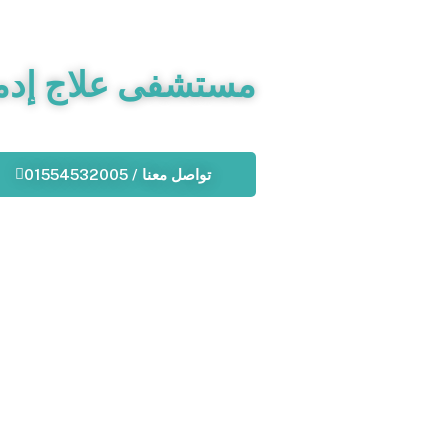
مستشفى علاج إدم
تواصل معنا / 01554532005
فريق 