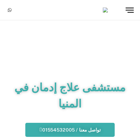
sApp
مستشفى علاج إدمان في
المنيا
تواصل معنا / 01554532005