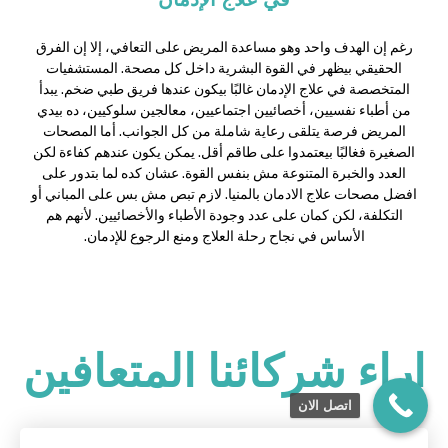
رغم إن الهدف واحد وهو مساعدة المريض على التعافي، إلا إن الفرق
الحقيقي بيظهر في القوة البشرية داخل كل مصحة. المستشفيات
المتخصصة في علاج الإدمان غالبًا بيكون عندها فريق طبي ضخم. يبدأ
من أطباء نفسيين، أخصائيين اجتماعيين، معالجين سلوكيين، ده بيدي
المريض فرصة يتلقى رعاية شاملة من كل الجوانب. أما المصحات
الصغيرة فغالبًا بيعتمدوا على طاقم أقل. يمكن يكون عندهم كفاءة لكن
العدد والخبرة المتنوعة مش بنفس القوة. عشان كده لما بتدور على
افضل مصحات علاج الادمان بالمنيا. لازم تبص مش بس على المباني أو
التكلفة، لكن كمان على عدد وجودة الأطباء والأخصائيين. لأنهم هم
الأساس في نجاح رحلة العلاج ومنع الرجوع للإدمان.
اراء شركائنا المتعافين
اتصل الان