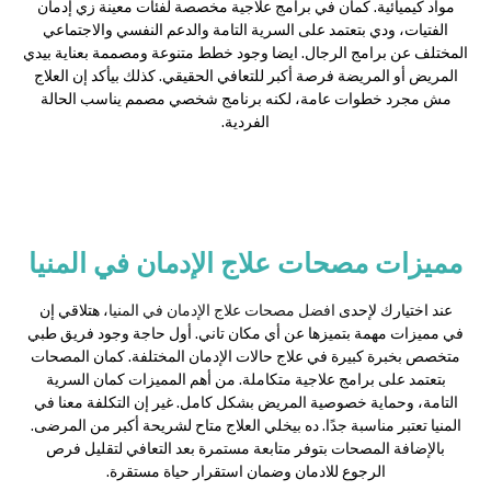
مواد كيميائية. كمان في برامج علاجية مخصصة لفئات معينة زي إدمان
الفتيات، ودي بتعتمد على السرية التامة والدعم النفسي والاجتماعي
المختلف عن برامج الرجال. ايضا وجود خطط متنوعة ومصممة بعناية بيدي
المريض أو المريضة فرصة أكبر للتعافي الحقيقي. كذلك بيأكد إن العلاج
مش مجرد خطوات عامة، لكنه برنامج شخصي مصمم يناسب الحالة
الفردية.
مميزات مصحات علاج الإدمان في المنيا
عند اختيارك لإحدى
افضل مصحات علاج الإدمان في المنيا
، هتلاقي إن
في مميزات مهمة بتميزها عن أي مكان تاني. أول حاجة وجود فريق طبي
متخصص بخبرة كبيرة في علاج حالات الإدمان المختلفة. كمان المصحات
بتعتمد على برامج علاجية متكاملة. من أهم المميزات كمان السرية
التامة، وحماية خصوصية المريض بشكل كامل. غير إن التكلفة معنا في
المنيا تعتبر مناسبة جدًا. ده بيخلي العلاج متاح لشريحة أكبر من المرضى.
بالإضافة المصحات بتوفر متابعة مستمرة بعد التعافي لتقليل فرص
الرجوع للادمان وضمان استقرار حياة مستقرة.