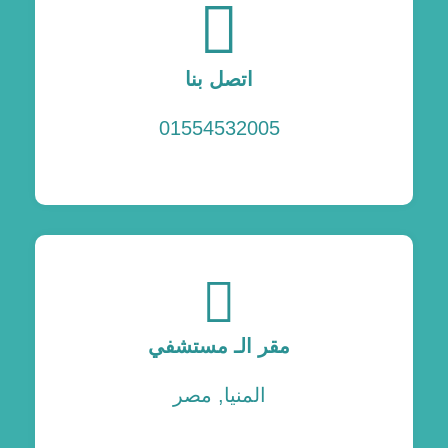
اتصل بنا
01554532005
مقر الـ مستشفي
المنيا, مصر