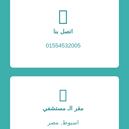
اتصل بنا
01554532005
مقر الـ مستشفي
اسيوط, مصر