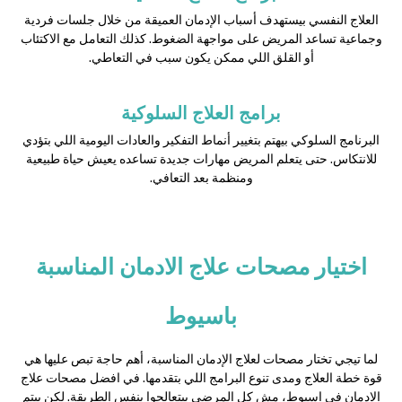
العلاج النفسي بيستهدف أسباب الإدمان العميقة من خلال جلسات فردية
وجماعية تساعد المريض على مواجهة الضغوط. كذلك التعامل مع الاكتئاب
أو القلق اللي ممكن يكون سبب في التعاطي.
برامج العلاج السلوكية
البرنامج السلوكي بيهتم بتغيير أنماط التفكير والعادات اليومية اللي بتؤدي
للانتكاس. حتى يتعلم المريض مهارات جديدة تساعده يعيش حياة طبيعية
ومنظمة بعد التعافي.
اختيار مصحات علاج الادمان المناسبة
باسيوط
لما تيجي تختار مصحات لعلاج الإدمان المناسبة، أهم حاجة تبص عليها هي
قوة خطة العلاج ومدى تنوع البرامج اللي بتقدمها. في افضل مصحات علاج
الادمان في اسيوط، مش كل المرضى بيتعالجوا بنفس الطريقة. لكن بيتم